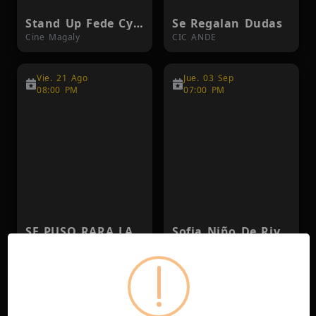
Stand Up Fede Cyrulnik
Se Regalan Dudas
Cine Magaly
CIC ANDE
Vie. 21 Ago
Jue. 03 Sep
08:00 PM
07:00 PM
SE PUSO RARA LA VIDA | SAN JOSE, CR
Sofia Niño De Rivera 7pm
Auditorio Nacional Museo de los Niños
Auditorio Nacional Museo de los Niños
Vie. 02 Oct
Sáb. 03 Oct
04:00 PM
12:00 PM