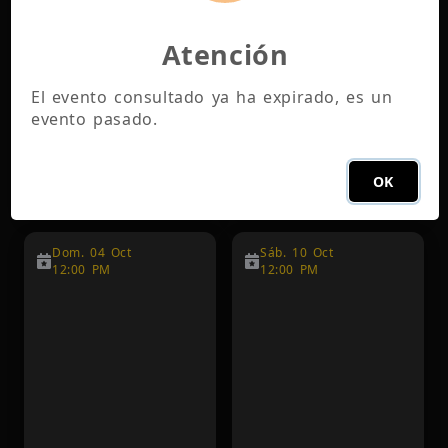
Atención
El evento consultado ya ha expirado, es un
evento pasado.
OKTOBER FEST PEDREGAL 02/10
OKTOBER FEST PEDREGAL 03/10
OK
Centro de eventos Pedregal
Centro de eventos Pedregal
Dom. 04 Oct
Sáb. 10 Oct
12:00 PM
12:00 PM